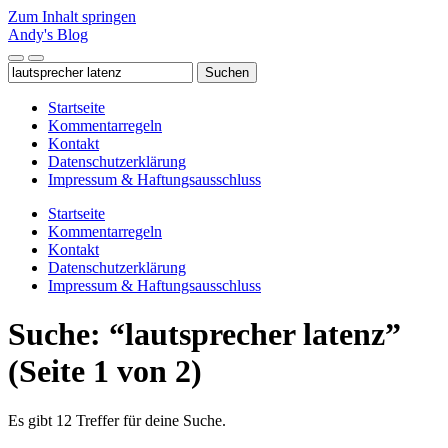
Zum Inhalt springen
Andy's Blog
Mobile-
Suchfeld
Suchen
Menü
ein-/ausblenden
nach:
ein-/ausblenden
Startseite
Kommentarregeln
Kontakt
Datenschutzerklärung
Impressum & Haftungsausschluss
Startseite
Kommentarregeln
Kontakt
Datenschutzerklärung
Impressum & Haftungsausschluss
Suche: “lautsprecher latenz”
(Seite 1 von 2)
Es gibt 12 Treffer für deine Suche.