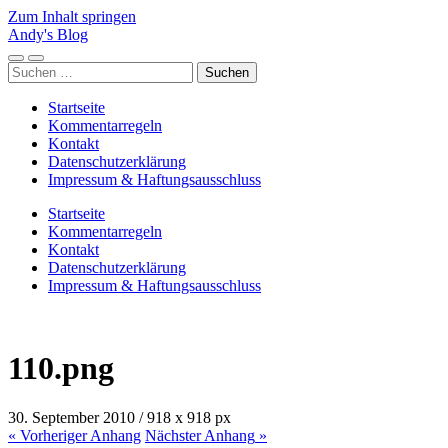
Zum Inhalt springen
Andy's Blog
Mobile-
Suchfeld
Suchen
Menü
ein-/ausblenden
nach:
ein-/ausblenden
Startseite
Kommentarregeln
Kontakt
Datenschutzerklärung
Impressum & Haftungsausschluss
Startseite
Kommentarregeln
Kontakt
Datenschutzerklärung
Impressum & Haftungsausschluss
110.png
30. September 2010
/
918
x
918 px
« Vorheriger
Anhang
Nächster
Anhang
»