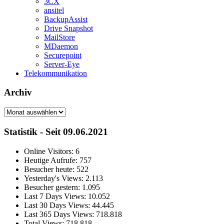
3CX
ansitel
BackupAssist
Drive Snapshot
MailStore
MDaemon
Securepoint
Server-Eye
Telekommunikation
Archiv
Archiv
Statistik - Seit 09.06.2021
Online Visitors:
6
Heutige Aufrufe:
757
Besucher heute:
522
Yesterday's Views:
2.113
Besucher gestern:
1.095
Last 7 Days Views:
10.052
Last 30 Days Views:
44.445
Last 365 Days Views:
718.818
Total Views:
718.818