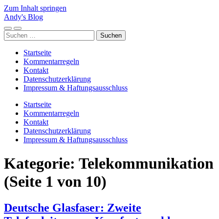
Zum Inhalt springen
Andy's Blog
Mobile-
Suchfeld
Suchen
Menü
ein-/ausblenden
nach:
ein-/ausblenden
Startseite
Kommentarregeln
Kontakt
Datenschutzerklärung
Impressum & Haftungsausschluss
Startseite
Kommentarregeln
Kontakt
Datenschutzerklärung
Impressum & Haftungsausschluss
Kategorie:
Telekommunikation
(Seite 1 von 10)
Deutsche Glasfaser: Zweite