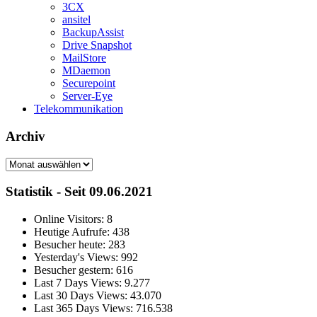
3CX
ansitel
BackupAssist
Drive Snapshot
MailStore
MDaemon
Securepoint
Server-Eye
Telekommunikation
Archiv
Archiv
Statistik - Seit 09.06.2021
Online Visitors:
8
Heutige Aufrufe:
438
Besucher heute:
283
Yesterday's Views:
992
Besucher gestern:
616
Last 7 Days Views:
9.277
Last 30 Days Views:
43.070
Last 365 Days Views:
716.538