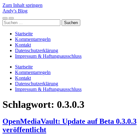
Zum Inhalt springen
Andy's Blog
Mobile-
Suchfeld
Suchen
Menü
ein-/ausblenden
nach:
ein-/ausblenden
Startseite
Kommentarregeln
Kontakt
Datenschutzerklärung
Impressum & Haftungsausschluss
Startseite
Kommentarregeln
Kontakt
Datenschutzerklärung
Impressum & Haftungsausschluss
Schlagwort:
0.3.0.3
OpenMediaVault: Update auf Beta 0.3.0.3
veröffentlicht