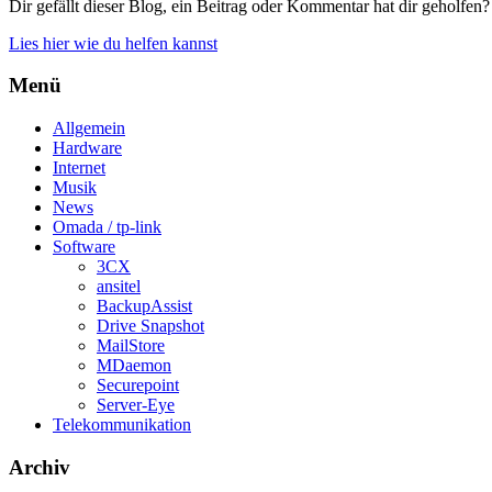
Dir gefällt dieser Blog, ein Beitrag oder Kommentar hat dir geholfen?
Lies hier wie du helfen kannst
Menü
Allgemein
Hardware
Internet
Musik
News
Omada / tp-link
Software
3CX
ansitel
BackupAssist
Drive Snapshot
MailStore
MDaemon
Securepoint
Server-Eye
Telekommunikation
Archiv