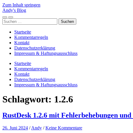
Zum Inhalt springen
Andy's Blog
Mobile-
Suchfeld
Suchen
Menü
ein-/ausblenden
nach:
ein-/ausblenden
Startseite
Kommentarregeln
Kontakt
Datenschutzerklärung
Impressum & Haftungsausschluss
Startseite
Kommentarregeln
Kontakt
Datenschutzerklärung
Impressum & Haftungsausschluss
Schlagwort:
1.2.6
RustDesk 1.2.6 mit Fehlerbehebungen und
26. Juni 2024
/
Andy
/
Keine Kommentare