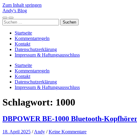
Zum Inhalt springen
Andy's Blog
Mobile-
Suchfeld
Suchen
Menü
ein-/ausblenden
nach:
ein-/ausblenden
Startseite
Kommentarregeln
Kontakt
Datenschutzerklärung
Impressum & Haftungsausschluss
Startseite
Kommentarregeln
Kontakt
Datenschutzerklärung
Impressum & Haftungsausschluss
Schlagwort:
1000
DBPOWER BE-1000 Bluetooth-Kopfhörer:
18. April 2025
/
Andy
/
Keine Kommentare