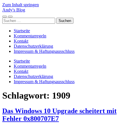
Zum Inhalt springen
Andy's Blog
Mobile-
Suchfeld
Suchen
Menü
ein-/ausblenden
nach:
ein-/ausblenden
Startseite
Kommentarregeln
Kontakt
Datenschutzerklärung
Impressum & Haftungsausschluss
Startseite
Kommentarregeln
Kontakt
Datenschutzerklärung
Impressum & Haftungsausschluss
Schlagwort:
1909
Das Windows 10 Upgrade scheitert mit
Fehler 0x800707E7