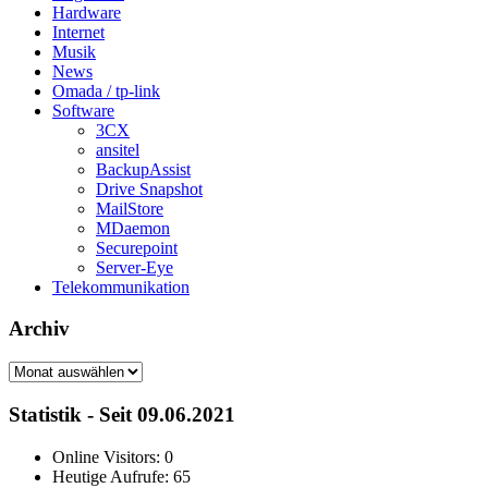
Hardware
Internet
Musik
News
Omada / tp-link
Software
3CX
ansitel
BackupAssist
Drive Snapshot
MailStore
MDaemon
Securepoint
Server-Eye
Telekommunikation
Archiv
Archiv
Statistik - Seit 09.06.2021
Online Visitors:
0
Heutige Aufrufe:
65