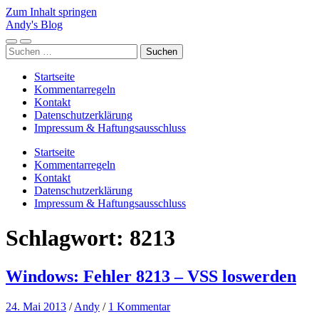
Zum Inhalt springen
Andy's Blog
Mobile-
Suchfeld
Suchen
Menü
ein-/ausblenden
nach:
ein-/ausblenden
Startseite
Kommentarregeln
Kontakt
Datenschutzerklärung
Impressum & Haftungsausschluss
Startseite
Kommentarregeln
Kontakt
Datenschutzerklärung
Impressum & Haftungsausschluss
Schlagwort:
8213
Windows: Fehler 8213 – VSS loswerden
24. Mai 2013
/
Andy
/
1 Kommentar