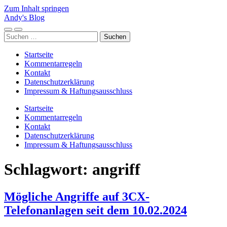
Zum Inhalt springen
Andy's Blog
Mobile-
Suchfeld
Suchen
Menü
ein-/ausblenden
nach:
ein-/ausblenden
Startseite
Kommentarregeln
Kontakt
Datenschutzerklärung
Impressum & Haftungsausschluss
Startseite
Kommentarregeln
Kontakt
Datenschutzerklärung
Impressum & Haftungsausschluss
Schlagwort:
angriff
Mögliche Angriffe auf 3CX-
Telefonanlagen seit dem 10.02.2024