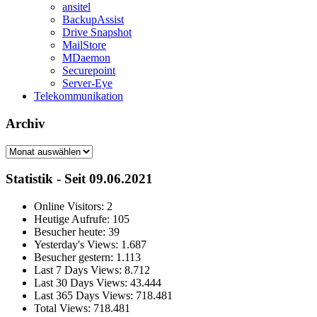
ansitel
BackupAssist
Drive Snapshot
MailStore
MDaemon
Securepoint
Server-Eye
Telekommunikation
Archiv
Archiv
Statistik - Seit 09.06.2021
Online Visitors:
2
Heutige Aufrufe:
105
Besucher heute:
39
Yesterday's Views:
1.687
Besucher gestern:
1.113
Last 7 Days Views:
8.712
Last 30 Days Views:
43.444
Last 365 Days Views:
718.481
Total Views:
718.481