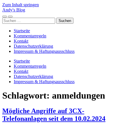
Zum Inhalt springen
Andy's Blog
Mobile-
Suchfeld
Suchen
Menü
ein-/ausblenden
nach:
ein-/ausblenden
Startseite
Kommentarregeln
Kontakt
Datenschutzerklärung
Impressum & Haftungsausschluss
Startseite
Kommentarregeln
Kontakt
Datenschutzerklärung
Impressum & Haftungsausschluss
Schlagwort:
anmeldungen
Mögliche Angriffe auf 3CX-
Telefonanlagen seit dem 10.02.2024