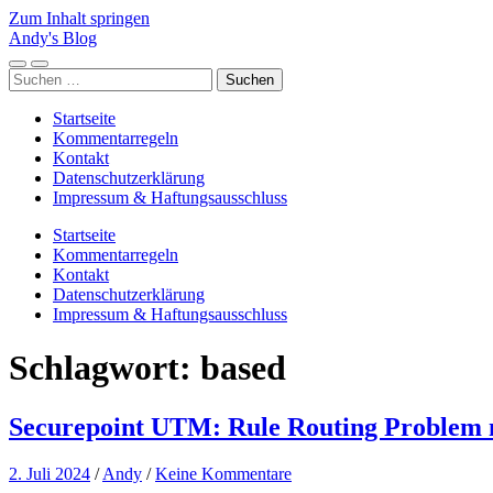
Zum Inhalt springen
Andy's Blog
Mobile-
Suchfeld
Suchen
Menü
ein-/ausblenden
nach:
ein-/ausblenden
Startseite
Kommentarregeln
Kontakt
Datenschutzerklärung
Impressum & Haftungsausschluss
Startseite
Kommentarregeln
Kontakt
Datenschutzerklärung
Impressum & Haftungsausschluss
Schlagwort:
based
Securepoint UTM: Rule Routing Problem mi
2. Juli 2024
/
Andy
/
Keine Kommentare