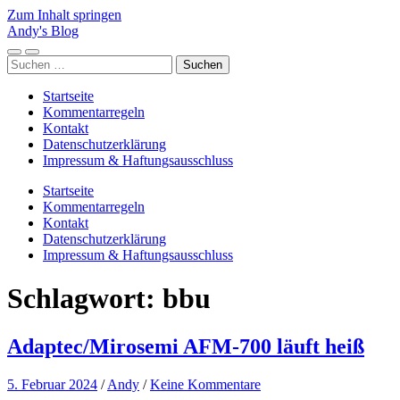
Zum Inhalt springen
Andy's Blog
Mobile-
Suchfeld
Suchen
Menü
ein-/ausblenden
nach:
ein-/ausblenden
Startseite
Kommentarregeln
Kontakt
Datenschutzerklärung
Impressum & Haftungsausschluss
Startseite
Kommentarregeln
Kontakt
Datenschutzerklärung
Impressum & Haftungsausschluss
Schlagwort:
bbu
Adaptec/Mirosemi AFM-700 läuft heiß
5. Februar 2024
/
Andy
/
Keine Kommentare