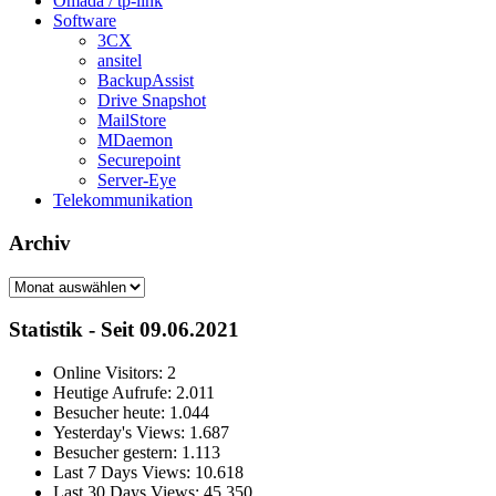
Omada / tp-link
Software
3CX
ansitel
BackupAssist
Drive Snapshot
MailStore
MDaemon
Securepoint
Server-Eye
Telekommunikation
Archiv
Archiv
Statistik - Seit 09.06.2021
Online Visitors:
2
Heutige Aufrufe:
2.011
Besucher heute:
1.044
Yesterday's Views:
1.687
Besucher gestern:
1.113
Last 7 Days Views:
10.618
Last 30 Days Views:
45.350