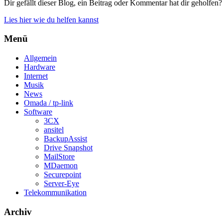
Dir gefällt dieser Blog, ein Beitrag oder Kommentar hat dir geholfen?
Lies hier wie du helfen kannst
Menü
Allgemein
Hardware
Internet
Musik
News
Omada / tp-link
Software
3CX
ansitel
BackupAssist
Drive Snapshot
MailStore
MDaemon
Securepoint
Server-Eye
Telekommunikation
Archiv