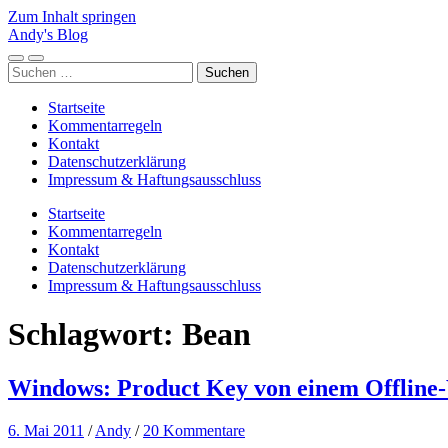
Zum Inhalt springen
Andy's Blog
Mobile-
Suchfeld
Suchen
Menü
ein-/ausblenden
nach:
ein-/ausblenden
Startseite
Kommentarregeln
Kontakt
Datenschutzerklärung
Impressum & Haftungsausschluss
Startseite
Kommentarregeln
Kontakt
Datenschutzerklärung
Impressum & Haftungsausschluss
Schlagwort:
Bean
Windows: Product Key von einem Offline
6. Mai 2011
/
Andy
/
20 Kommentare