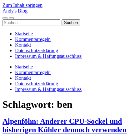
Zum Inhalt springen
Andy's Blog
Mobile-
Suchfeld
Suchen
Menü
ein-/ausblenden
nach:
ein-/ausblenden
Startseite
Kommentarregeln
Kontakt
Datenschutzerklärung
Impressum & Haftungsausschluss
Startseite
Kommentarregeln
Kontakt
Datenschutzerklärung
Impressum & Haftungsausschluss
Schlagwort:
ben
Alpenföhn: Anderer CPU-Sockel und
bisherigen Kühler dennoch verwenden