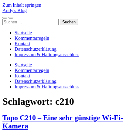
Zum Inhalt springen
Andy's Blog
Mobile-
Suchfeld
Suchen
Menü
ein-/ausblenden
nach:
ein-/ausblenden
Startseite
Kommentarregeln
Kontakt
Datenschutzerklärung
Impressum & Haftungsausschluss
Startseite
Kommentarregeln
Kontakt
Datenschutzerklärung
Impressum & Haftungsausschluss
Schlagwort:
c210
Tapo C210 – Eine sehr günstige Wi-Fi-
Kamera