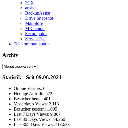
3CX
ansitel
BackupAssist
Drive Snapshot
MailStore
MDaemon
Securepoint
Server-Eye
Telekommunikation
Archiv
Archiv
Statistik - Seit 09.06.2021
Online Visitors:
6
Heutige Aufrufe:
572
Besucher heute:
401
Yesterday's Views:
2.113
Besucher gestern:
1.095
Last 7 Days Views:
9.867
Last 30 Days Views:
44.260
Last 365 Days Views:
718.633