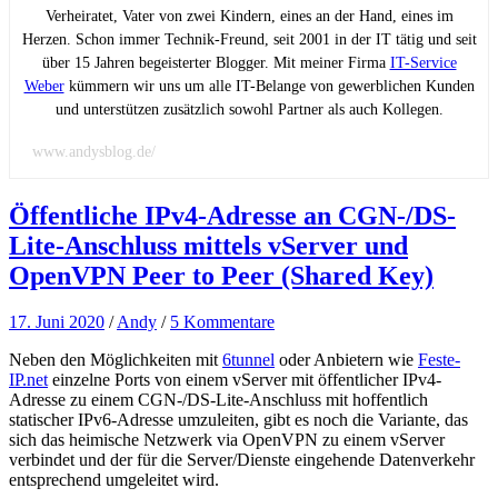
Verheiratet, Vater von zwei Kindern, eines an der Hand, eines im
Herzen. Schon immer Technik-Freund, seit 2001 in der IT tätig und seit
über 15 Jahren begeisterter Blogger. Mit meiner Firma
IT-Service
Weber
kümmern wir uns um alle IT-Belange von gewerblichen Kunden
und unterstützen zusätzlich sowohl Partner als auch Kollegen.
www.andysblog.de/
Öffentliche IPv4-Adresse an CGN-/DS-
Lite-Anschluss mittels vServer und
OpenVPN Peer to Peer (Shared Key)
17. Juni 2020
/
Andy
/
5 Kommentare
Neben den Möglichkeiten mit
6tunnel
oder Anbietern wie
Feste-
IP.net
einzelne Ports von einem vServer mit öffentlicher IPv4-
Adresse zu einem CGN-/DS-Lite-Anschluss mit hoffentlich
statischer IPv6-Adresse umzuleiten, gibt es noch die Variante, das
sich das heimische Netzwerk via OpenVPN zu einem vServer
verbindet und der für die Server/Dienste eingehende Datenverkehr
entsprechend umgeleitet wird.