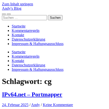
Zum Inhalt springen
Andy's Blog
Mobile-
Suchfeld
Suchen
Menü
ein-/ausblenden
nach:
ein-/ausblenden
Startseite
Kommentarregeln
Kontakt
Datenschutzerklärung
Impressum & Haftungsausschluss
Startseite
Kommentarregeln
Kontakt
Datenschutzerklärung
Impressum & Haftungsausschluss
Schlagwort:
cg
IPv64.net – Portmapper
24. Februar 2025
/
Andy
/
Keine Kommentare