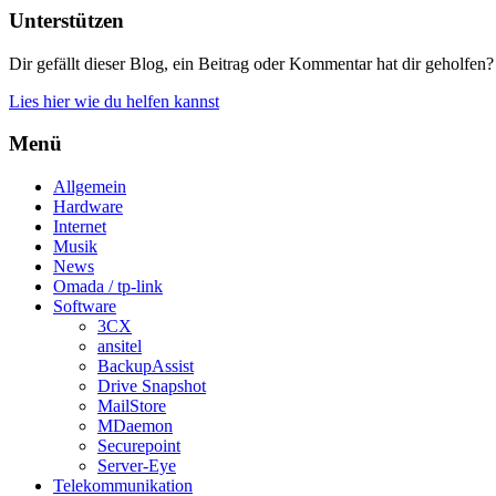
Unterstützen
Dir gefällt dieser Blog, ein Beitrag oder Kommentar hat dir geholfen?
Lies hier wie du helfen kannst
Menü
Allgemein
Hardware
Internet
Musik
News
Omada / tp-link
Software
3CX
ansitel
BackupAssist
Drive Snapshot
MailStore
MDaemon
Securepoint
Server-Eye
Telekommunikation