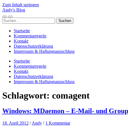
Zum Inhalt springen
Andy's Blog
Mobile-
Suchfeld
Suchen
Menü
ein-/ausblenden
nach:
ein-/ausblenden
Startseite
Kommentarregeln
Kontakt
Datenschutzerklärung
Impressum & Haftungsausschluss
Startseite
Kommentarregeln
Kontakt
Datenschutzerklärung
Impressum & Haftungsausschluss
Schlagwort:
comagent
Windows: MDaemon – E-Mail- und Group
18. April 2012
/
Andy
/
1 Kommentar