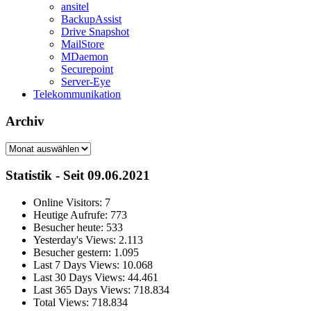
ansitel
BackupAssist
Drive Snapshot
MailStore
MDaemon
Securepoint
Server-Eye
Telekommunikation
Archiv
Archiv
Statistik - Seit 09.06.2021
Online Visitors:
7
Heutige Aufrufe:
773
Besucher heute:
533
Yesterday's Views:
2.113
Besucher gestern:
1.095
Last 7 Days Views:
10.068
Last 30 Days Views:
44.461
Last 365 Days Views:
718.834
Total Views:
718.834