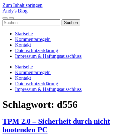
Zum Inhalt springen
Andy's Blog
Mobile-
Suchfeld
Suchen
Menü
ein-/ausblenden
nach:
ein-/ausblenden
Startseite
Kommentarregeln
Kontakt
Datenschutzerklärung
Impressum & Haftungsausschluss
Startseite
Kommentarregeln
Kontakt
Datenschutzerklärung
Impressum & Haftungsausschluss
Schlagwort:
d556
TPM 2.0 – Sicherheit durch nicht
bootenden PC