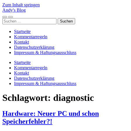
Zum Inhalt springen
Andy's Blog
Mobile-
Suchfeld
Suchen
Menü
ein-/ausblenden
nach:
ein-/ausblenden
Startseite
Kommentarregeln
Kontakt
Datenschutzerklärung
Impressum & Haftungsausschluss
Startseite
Kommentarregeln
Kontakt
Datenschutzerklärung
Impressum & Haftungsausschluss
Schlagwort:
diagnostic
Hardware: Neuer PC und schon
Speicherfehler?!