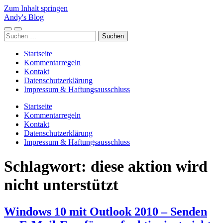
Zum Inhalt springen
Andy's Blog
Mobile-
Suchfeld
Suchen
Menü
ein-/ausblenden
nach:
ein-/ausblenden
Startseite
Kommentarregeln
Kontakt
Datenschutzerklärung
Impressum & Haftungsausschluss
Startseite
Kommentarregeln
Kontakt
Datenschutzerklärung
Impressum & Haftungsausschluss
Schlagwort:
diese aktion wird
nicht unterstützt
Windows 10 mit Outlook 2010 – Senden