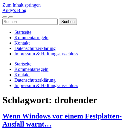
Zum Inhalt springen
Andy's Blog
Mobile-
Suchfeld
Suchen
Menü
ein-/ausblenden
nach:
ein-/ausblenden
Startseite
Kommentarregeln
Kontakt
Datenschutzerklärung
Impressum & Haftungsausschluss
Startseite
Kommentarregeln
Kontakt
Datenschutzerklärung
Impressum & Haftungsausschluss
Schlagwort:
drohender
Wenn Windows vor einem Festplatten-
Ausfall warnt…