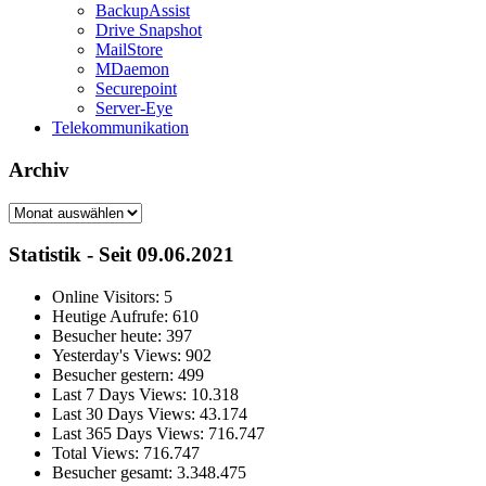
BackupAssist
Drive Snapshot
MailStore
MDaemon
Securepoint
Server-Eye
Telekommunikation
Archiv
Archiv
Statistik - Seit 09.06.2021
Online Visitors:
5
Heutige Aufrufe:
610
Besucher heute:
397
Yesterday's Views:
902
Besucher gestern:
499
Last 7 Days Views:
10.318
Last 30 Days Views:
43.174
Last 365 Days Views:
716.747
Total Views:
716.747
Besucher gesamt:
3.348.475