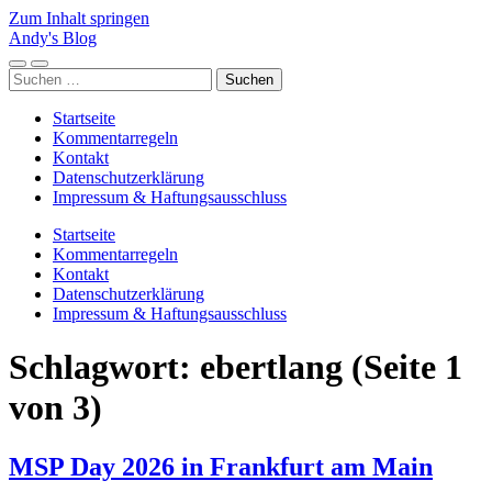
Zum Inhalt springen
Andy's Blog
Mobile-
Suchfeld
Suchen
Menü
ein-/ausblenden
nach:
ein-/ausblenden
Startseite
Kommentarregeln
Kontakt
Datenschutzerklärung
Impressum & Haftungsausschluss
Startseite
Kommentarregeln
Kontakt
Datenschutzerklärung
Impressum & Haftungsausschluss
Schlagwort:
ebertlang
(Seite 1
von 3)
MSP Day 2026 in Frankfurt am Main