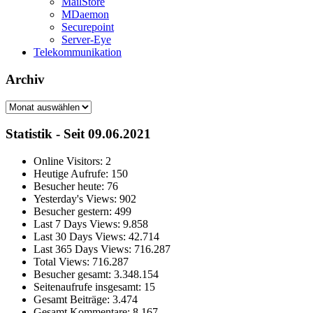
MailStore
MDaemon
Securepoint
Server-Eye
Telekommunikation
Archiv
Archiv
Statistik - Seit 09.06.2021
Online Visitors:
2
Heutige Aufrufe:
150
Besucher heute:
76
Yesterday's Views:
902
Besucher gestern:
499
Last 7 Days Views:
9.858
Last 30 Days Views:
42.714
Last 365 Days Views:
716.287
Total Views:
716.287
Besucher gesamt:
3.348.154
Seitenaufrufe insgesamt:
15
Gesamt Beiträge:
3.474
Gesamt Kommentare:
8.167