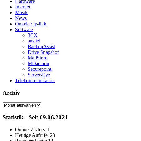
Hardware
Internet
Musik
News
Omada / tp-link
Software
3CX
ansitel
BackupAssist
Drive Snapshot
MailStore
MDaemon
Securepoint
Server-Eye
Telekommunikation
Archiv
Archiv
Statistik - Seit 09.06.2021
Online Visitors:
1
Heutige Aufrufe:
23
Besucher heute:
12