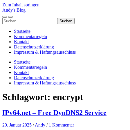
Zum Inhalt springen
Andy's Blog
Mobile-
Suchfeld
Suchen
Menü
ein-/ausblenden
nach:
ein-/ausblenden
Startseite
Kommentarregeln
Kontakt
Datenschutzerklärung
Impressum & Haftungsausschluss
Startseite
Kommentarregeln
Kontakt
Datenschutzerklärung
Impressum & Haftungsausschluss
Schlagwort:
encrypt
IPv64.net – Free DynDNS2 Service
29. Januar 2025
/
Andy
/
1 Kommentar