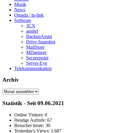
Musik
News
Omada / tp-link
Software
3CX
ansitel
BackupAssist
Drive Snapshot
MailStore
MDaemon
Securepoint
Server-Eye
Telekommunikation
Archiv
Archiv
Statistik - Seit 09.06.2021
Online Visitors:
0
Heutige Aufrufe:
67
Besucher heute:
30
Yesterday's Views:
1.687