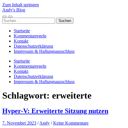
Zum Inhalt springen
Andy's Blog
Mobile-
Suchfeld
Suchen
Menü
ein-/ausblenden
nach:
ein-/ausblenden
Startseite
Kommentarregeln
Kontakt
Datenschutzerklärung
Impressum & Haftungsausschluss
Startseite
Kommentarregeln
Kontakt
Datenschutzerklärung
Impressum & Haftungsausschluss
Schlagwort:
erweiterte
Hyper-V: Erweiterte Sitzung nutzen
7. November 2023
/
Andy
/
Keine Kommentare