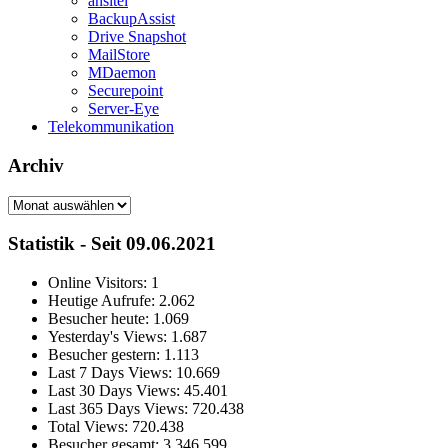
ansitel
BackupAssist
Drive Snapshot
MailStore
MDaemon
Securepoint
Server-Eye
Telekommunikation
Archiv
Archiv
Statistik - Seit 09.06.2021
Online Visitors:
1
Heutige Aufrufe:
2.062
Besucher heute:
1.069
Yesterday's Views:
1.687
Besucher gestern:
1.113
Last 7 Days Views:
10.669
Last 30 Days Views:
45.401
Last 365 Days Views:
720.438
Total Views:
720.438
Besucher gesamt:
3.346.599