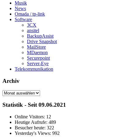
Musik
News
Omada / tp-link
Software
3CX
ansitel
BackupAssist
Drive Snapshot
MailStore
MDaemon
Securepoint
Server-Eye
Telekommunikation
Archiv
Archiv
Statistik - Seit 09.06.2021
Online Visitors:
12
Heutige Aufrufe:
489
Besucher heute:
322
Yesterday's Views:
992