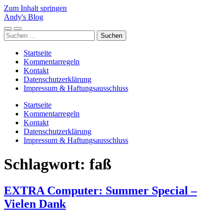
Zum Inhalt springen
Andy's Blog
Mobile-
Suchfeld
Suchen
Menü
ein-/ausblenden
nach:
ein-/ausblenden
Startseite
Kommentarregeln
Kontakt
Datenschutzerklärung
Impressum & Haftungsausschluss
Startseite
Kommentarregeln
Kontakt
Datenschutzerklärung
Impressum & Haftungsausschluss
Schlagwort:
faß
EXTRA Computer: Summer Special –
Vielen Dank