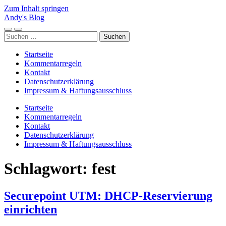
Zum Inhalt springen
Andy's Blog
Mobile-
Suchfeld
Suchen
Menü
ein-/ausblenden
nach:
ein-/ausblenden
Startseite
Kommentarregeln
Kontakt
Datenschutzerklärung
Impressum & Haftungsausschluss
Startseite
Kommentarregeln
Kontakt
Datenschutzerklärung
Impressum & Haftungsausschluss
Schlagwort:
fest
Securepoint UTM: DHCP-Reservierung
einrichten