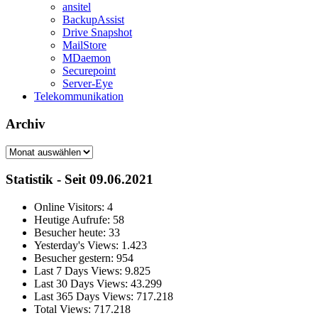
ansitel
BackupAssist
Drive Snapshot
MailStore
MDaemon
Securepoint
Server-Eye
Telekommunikation
Archiv
Archiv
Statistik - Seit 09.06.2021
Online Visitors:
4
Heutige Aufrufe:
58
Besucher heute:
33
Yesterday's Views:
1.423
Besucher gestern:
954
Last 7 Days Views:
9.825
Last 30 Days Views:
43.299
Last 365 Days Views:
717.218
Total Views:
717.218