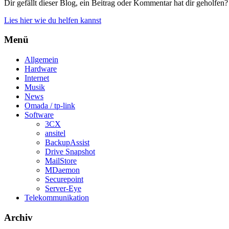
Dir gefällt dieser Blog, ein Beitrag oder Kommentar hat dir geholfen?
Lies hier wie du helfen kannst
Menü
Allgemein
Hardware
Internet
Musik
News
Omada / tp-link
Software
3CX
ansitel
BackupAssist
Drive Snapshot
MailStore
MDaemon
Securepoint
Server-Eye
Telekommunikation
Archiv