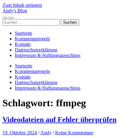
Zum Inhalt springen
Andy's Blog
Mobile-
Suchfeld
Suchen
Menü
ein-/ausblenden
nach:
ein-/ausblenden
Startseite
Kommentarregeln
Kontakt
Datenschutzerklärung
Impressum & Haftungsausschluss
Startseite
Kommentarregeln
Kontakt
Datenschutzerklärung
Impressum & Haftungsausschluss
Schlagwort:
ffmpeg
Videodateien auf Fehler überprüfen
19. Oktober 2024
/
Andy
/
Keine Kommentare