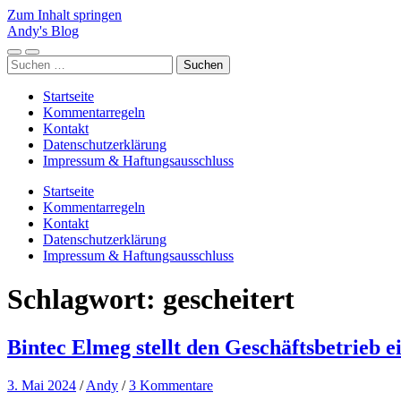
Zum Inhalt springen
Andy's Blog
Mobile-
Suchfeld
Suchen
Menü
ein-/ausblenden
nach:
ein-/ausblenden
Startseite
Kommentarregeln
Kontakt
Datenschutzerklärung
Impressum & Haftungsausschluss
Startseite
Kommentarregeln
Kontakt
Datenschutzerklärung
Impressum & Haftungsausschluss
Schlagwort:
gescheitert
Bintec Elmeg stellt den Geschäftsbetrieb e
3. Mai 2024
/
Andy
/
3 Kommentare