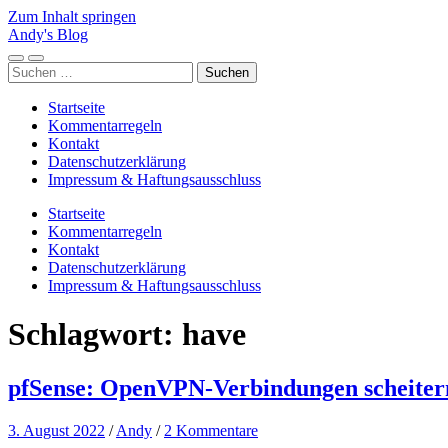
Zum Inhalt springen
Andy's Blog
Mobile-
Suchfeld
Suchen
Menü
ein-/ausblenden
nach:
ein-/ausblenden
Startseite
Kommentarregeln
Kontakt
Datenschutzerklärung
Impressum & Haftungsausschluss
Startseite
Kommentarregeln
Kontakt
Datenschutzerklärung
Impressum & Haftungsausschluss
Schlagwort:
have
pfSense: OpenVPN-Verbindungen scheitern 
3. August 2022
/
Andy
/
2 Kommentare