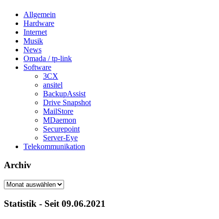
Allgemein
Hardware
Internet
Musik
News
Omada / tp-link
Software
3CX
ansitel
BackupAssist
Drive Snapshot
MailStore
MDaemon
Securepoint
Server-Eye
Telekommunikation
Archiv
Archiv
Statistik - Seit 09.06.2021