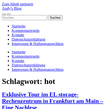
Zum Inhalt springen
Andy's Blog
Mobile-
Suchfeld
Suchen
Menü
ein-/ausblenden
nach:
ein-/ausblenden
Startseite
Kommentarregeln
Kontakt
Datenschutzerklärung
Impressum & Haftungsausschluss
Startseite
Kommentarregeln
Kontakt
Datenschutzerklärung
Impressum & Haftungsausschluss
Schlagwort:
hot
Exklusive Tour im EL storage-
Rechenzentrum in Frankfurt am Main –
Eine Nachlese