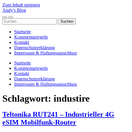
Zum Inhalt springen
Andy's Blog
Mobile-
Suchfeld
Suchen
Menü
ein-/ausblenden
nach:
ein-/ausblenden
Startseite
Kommentarregeln
Kontakt
Datenschutzerklärung
Impressum & Haftungsausschluss
Startseite
Kommentarregeln
Kontakt
Datenschutzerklärung
Impressum & Haftungsausschluss
Schlagwort:
industire
Teltonika RUT241 – Industrieller 4G
eSIM Mobilfunk-Router