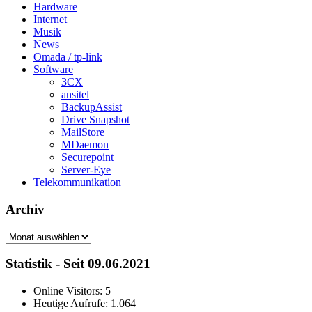
Hardware
Internet
Musik
News
Omada / tp-link
Software
3CX
ansitel
BackupAssist
Drive Snapshot
MailStore
MDaemon
Securepoint
Server-Eye
Telekommunikation
Archiv
Archiv
Statistik - Seit 09.06.2021
Online Visitors:
5
Heutige Aufrufe:
1.064