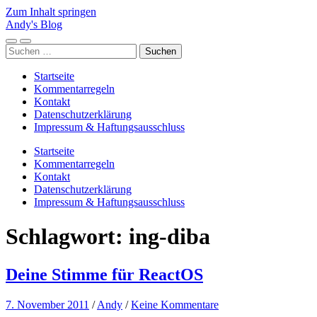
Zum Inhalt springen
Andy's Blog
Mobile-
Suchfeld
Suchen
Menü
ein-/ausblenden
nach:
ein-/ausblenden
Startseite
Kommentarregeln
Kontakt
Datenschutzerklärung
Impressum & Haftungsausschluss
Startseite
Kommentarregeln
Kontakt
Datenschutzerklärung
Impressum & Haftungsausschluss
Schlagwort:
ing-diba
Deine Stimme für ReactOS
7. November 2011
/
Andy
/
Keine Kommentare