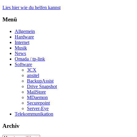
Lies hier wie du helfen kannst
Menü
Allgemein
Hardware
Internet
Musik
News
Omada / tp-link
Software
3CX
ansitel
BackupAssist
Drive Snapshot
MailStore
MDaemon
Securepoint
Server-Eye
Telekommunikation
Archiv