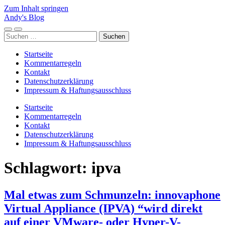
Zum Inhalt springen
Andy's Blog
Mobile-
Suchfeld
Suchen
Menü
ein-/ausblenden
nach:
ein-/ausblenden
Startseite
Kommentarregeln
Kontakt
Datenschutzerklärung
Impressum & Haftungsausschluss
Startseite
Kommentarregeln
Kontakt
Datenschutzerklärung
Impressum & Haftungsausschluss
Schlagwort:
ipva
Mal etwas zum Schmunzeln: innovaphone
Virtual Appliance (IPVA) “wird direkt
auf einer VMware- oder Hyper-V-