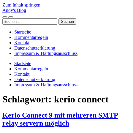
Zum Inhalt springen
Andy's Blog
Mobile-
Suchfeld
Suchen
Menü
ein-/ausblenden
nach:
ein-/ausblenden
Startseite
Kommentarregeln
Kontakt
Datenschutzerklärung
Impressum & Haftungsausschluss
Startseite
Kommentarregeln
Kontakt
Datenschutzerklärung
Impressum & Haftungsausschluss
Schlagwort:
kerio connect
Kerio Connect 9 mit mehreren SMTP
relay servern möglich