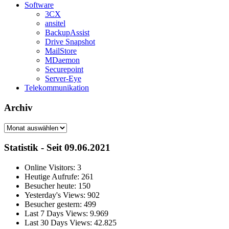
Software
3CX
ansitel
BackupAssist
Drive Snapshot
MailStore
MDaemon
Securepoint
Server-Eye
Telekommunikation
Archiv
Archiv
Statistik - Seit 09.06.2021
Online Visitors:
3
Heutige Aufrufe:
261
Besucher heute:
150
Yesterday's Views:
902
Besucher gestern:
499
Last 7 Days Views:
9.969
Last 30 Days Views:
42.825