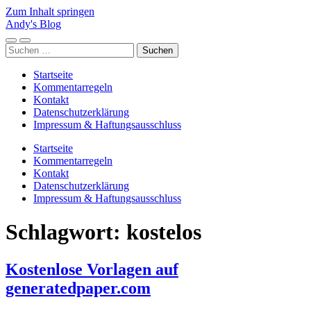
Zum Inhalt springen
Andy's Blog
Mobile-
Suchfeld
Suchen
Menü
ein-/ausblenden
nach:
ein-/ausblenden
Startseite
Kommentarregeln
Kontakt
Datenschutzerklärung
Impressum & Haftungsausschluss
Startseite
Kommentarregeln
Kontakt
Datenschutzerklärung
Impressum & Haftungsausschluss
Schlagwort:
kostelos
Kostenlose Vorlagen auf
generatedpaper.com