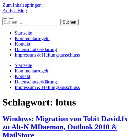
Zum Inhalt springen
Andy's Blog
Mobile-
Suchfeld
Suchen
Menü
ein-/ausblenden
nach:
ein-/ausblenden
Startseite
Kommentarregeln
Kontakt
Datenschutzerklärung
Impressum & Haftungsausschluss
Startseite
Kommentarregeln
Kontakt
Datenschutzerklärung
Impressum & Haftungsausschluss
Schlagwort:
lotus
Windows: Migration von Tobit David.fx
zu Alt-N MDaemon, Outlook 2010 &
MailStore