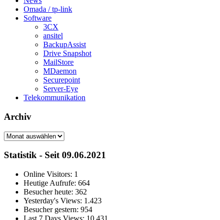
News
Omada / tp-link
Software
3CX
ansitel
BackupAssist
Drive Snapshot
MailStore
MDaemon
Securepoint
Server-Eye
Telekommunikation
Archiv
Archiv
Statistik - Seit 09.06.2021
Online Visitors:
1
Heutige Aufrufe:
664
Besucher heute:
362
Yesterday's Views:
1.423
Besucher gestern:
954
Last 7 Days Views:
10.431