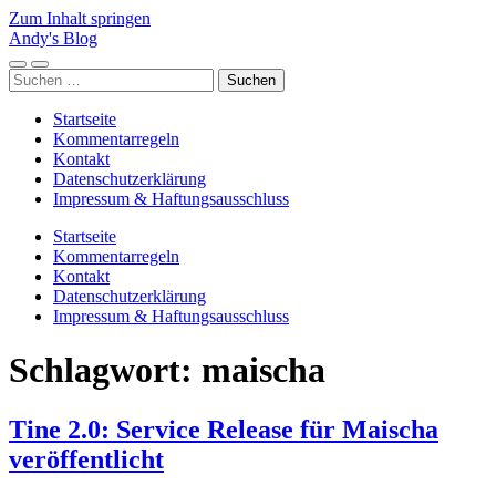
Zum Inhalt springen
Andy's Blog
Mobile-
Suchfeld
Suchen
Menü
ein-/ausblenden
nach:
ein-/ausblenden
Startseite
Kommentarregeln
Kontakt
Datenschutzerklärung
Impressum & Haftungsausschluss
Startseite
Kommentarregeln
Kontakt
Datenschutzerklärung
Impressum & Haftungsausschluss
Schlagwort:
maischa
Tine 2.0: Service Release für Maischa
veröffentlicht