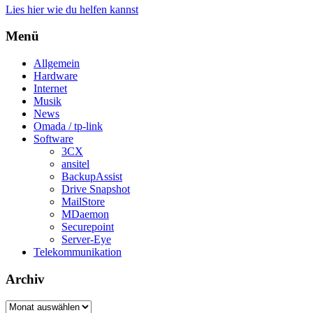
Lies hier wie du helfen kannst
Menü
Allgemein
Hardware
Internet
Musik
News
Omada / tp-link
Software
3CX
ansitel
BackupAssist
Drive Snapshot
MailStore
MDaemon
Securepoint
Server-Eye
Telekommunikation
Archiv
Archiv