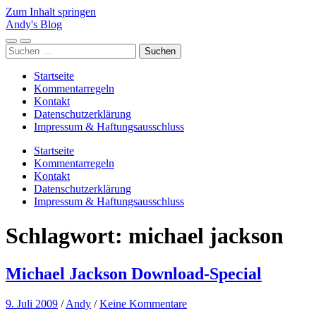
Zum Inhalt springen
Andy's Blog
Mobile-
Suchfeld
Suchen
Menü
ein-/ausblenden
nach:
ein-/ausblenden
Startseite
Kommentarregeln
Kontakt
Datenschutzerklärung
Impressum & Haftungsausschluss
Startseite
Kommentarregeln
Kontakt
Datenschutzerklärung
Impressum & Haftungsausschluss
Schlagwort:
michael jackson
Michael Jackson Download-Special
9. Juli 2009
/
Andy
/
Keine Kommentare