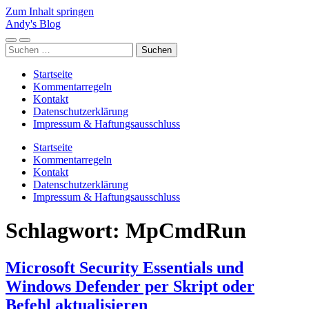
Zum Inhalt springen
Andy's Blog
Mobile-
Suchfeld
Suchen
Menü
ein-/ausblenden
nach:
ein-/ausblenden
Startseite
Kommentarregeln
Kontakt
Datenschutzerklärung
Impressum & Haftungsausschluss
Startseite
Kommentarregeln
Kontakt
Datenschutzerklärung
Impressum & Haftungsausschluss
Schlagwort:
MpCmdRun
Microsoft Security Essentials und
Windows Defender per Skript oder
Befehl aktualisieren