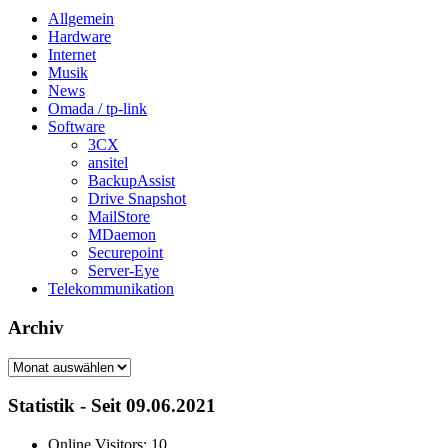
Allgemein
Hardware
Internet
Musik
News
Omada / tp-link
Software
3CX
ansitel
BackupAssist
Drive Snapshot
MailStore
MDaemon
Securepoint
Server-Eye
Telekommunikation
Archiv
Archiv
Statistik - Seit 09.06.2021
Online Visitors:
10