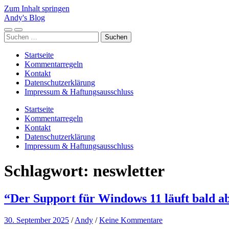
Zum Inhalt springen
Andy's Blog
Mobile-
Suchfeld
Suchen
Menü
ein-/ausblenden
nach:
ein-/ausblenden
Startseite
Kommentarregeln
Kontakt
Datenschutzerklärung
Impressum & Haftungsausschluss
Startseite
Kommentarregeln
Kontakt
Datenschutzerklärung
Impressum & Haftungsausschluss
Schlagwort:
neswletter
“Der Support für Windows 11 läuft bald a
30. September 2025
/
Andy
/
Keine Kommentare