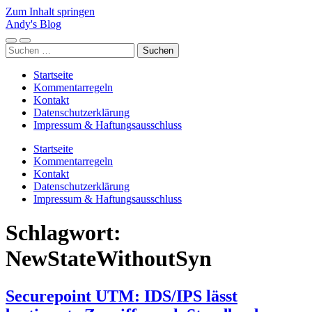
Zum Inhalt springen
Andy's Blog
Mobile-
Suchfeld
Suchen
Menü
ein-/ausblenden
nach:
ein-/ausblenden
Startseite
Kommentarregeln
Kontakt
Datenschutzerklärung
Impressum & Haftungsausschluss
Startseite
Kommentarregeln
Kontakt
Datenschutzerklärung
Impressum & Haftungsausschluss
Schlagwort:
NewStateWithoutSyn
Securepoint UTM: IDS/IPS lässt