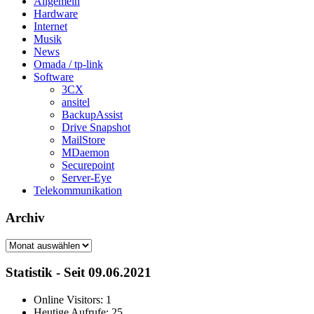
Allgemein
Hardware
Internet
Musik
News
Omada / tp-link
Software
3CX
ansitel
BackupAssist
Drive Snapshot
MailStore
MDaemon
Securepoint
Server-Eye
Telekommunikation
Archiv
Archiv
Statistik - Seit 09.06.2021
Online Visitors:
1
Heutige Aufrufe:
25