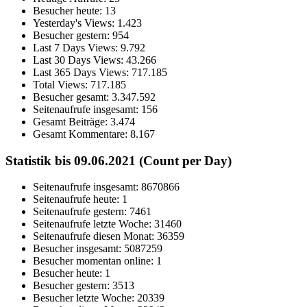
Besucher heute:
13
Yesterday's Views:
1.423
Besucher gestern:
954
Last 7 Days Views:
9.792
Last 30 Days Views:
43.266
Last 365 Days Views:
717.185
Total Views:
717.185
Besucher gesamt:
3.347.592
Seitenaufrufe insgesamt:
156
Gesamt Beiträge:
3.474
Gesamt Kommentare:
8.167
Statistik bis 09.06.2021 (Count per Day)
Seitenaufrufe insgesamt: 8670866
Seitenaufrufe heute: 1
Seitenaufrufe gestern: 7461
Seitenaufrufe letzte Woche: 31460
Seitenaufrufe diesen Monat: 36359
Besucher insgesamt: 5087259
Besucher momentan online: 1
Besucher heute: 1
Besucher gestern: 3513
Besucher letzte Woche: 20339