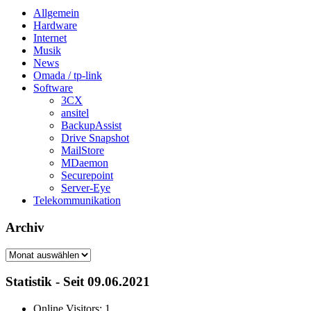
Allgemein
Hardware
Internet
Musik
News
Omada / tp-link
Software
3CX
ansitel
BackupAssist
Drive Snapshot
MailStore
MDaemon
Securepoint
Server-Eye
Telekommunikation
Archiv
Archiv
Statistik - Seit 09.06.2021
Online Visitors:
1