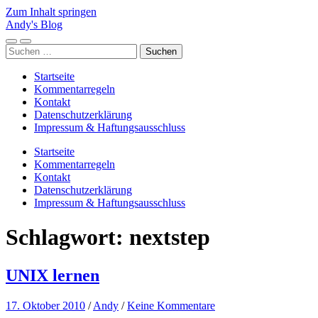
Zum Inhalt springen
Andy's Blog
Mobile-
Suchfeld
Suchen
Menü
ein-/ausblenden
nach:
ein-/ausblenden
Startseite
Kommentarregeln
Kontakt
Datenschutzerklärung
Impressum & Haftungsausschluss
Startseite
Kommentarregeln
Kontakt
Datenschutzerklärung
Impressum & Haftungsausschluss
Schlagwort:
nextstep
UNIX lernen
17. Oktober 2010
/
Andy
/
Keine Kommentare