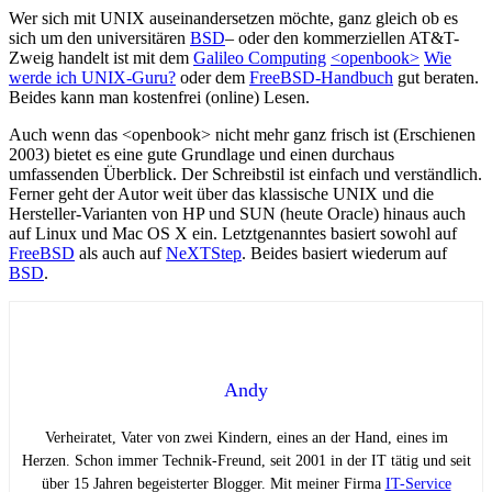
Wer sich mit UNIX auseinandersetzen möchte, ganz gleich ob es
sich um den universitären
BSD
– oder den kommerziellen AT&T-
Zweig handelt ist mit dem
Galileo Computing
<openbook>
Wie
werde ich UNIX-Guru?
oder dem
FreeBSD-Handbuch
gut beraten.
Beides kann man kostenfrei (online) Lesen.
Auch wenn das <openbook> nicht mehr ganz frisch ist (Erschienen
2003) bietet es eine gute Grundlage und einen durchaus
umfassenden Überblick. Der Schreibstil ist einfach und verständlich.
Ferner geht der Autor weit über das klassische UNIX und die
Hersteller-Varianten von HP und SUN (heute Oracle) hinaus auch
auf Linux und Mac OS X ein. Letztgenanntes basiert sowohl auf
FreeBSD
als auch auf
NeXTStep
. Beides basiert wiederum auf
BSD
.
Andy
Verheiratet, Vater von zwei Kindern, eines an der Hand, eines im
Herzen. Schon immer Technik-Freund, seit 2001 in der IT tätig und seit
über 15 Jahren begeisterter Blogger. Mit meiner Firma
IT-Service