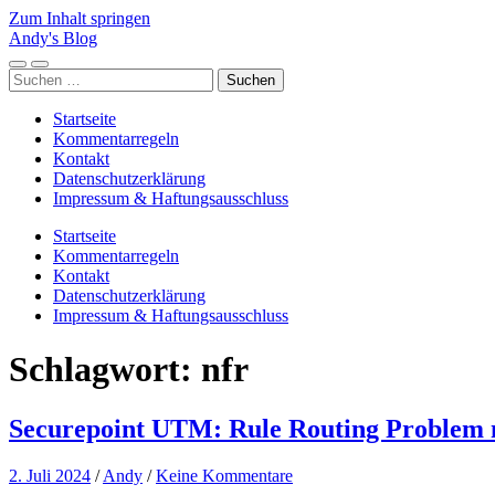
Zum Inhalt springen
Andy's Blog
Mobile-
Suchfeld
Suchen
Menü
ein-/ausblenden
nach:
ein-/ausblenden
Startseite
Kommentarregeln
Kontakt
Datenschutzerklärung
Impressum & Haftungsausschluss
Startseite
Kommentarregeln
Kontakt
Datenschutzerklärung
Impressum & Haftungsausschluss
Schlagwort:
nfr
Securepoint UTM: Rule Routing Problem mi
2. Juli 2024
/
Andy
/
Keine Kommentare