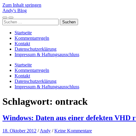
Zum Inhalt springen
Andy's Blog
Mobile-
Suchfeld
Suchen
Menü
ein-/ausblenden
nach:
ein-/ausblenden
Startseite
Kommentarregeln
Kontakt
Datenschutzerklärung
Impressum & Haftungsausschluss
Startseite
Kommentarregeln
Kontakt
Datenschutzerklärung
Impressum & Haftungsausschluss
Schlagwort:
ontrack
Windows: Daten aus einer defekten VHD r
18. Oktober 2012
/
Andy
/
Keine Kommentare