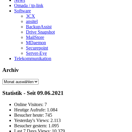
News
Omada / tp-link
Software
3CX
ansitel
BackupAssist
Drive Snapshot
MailStore
MDaemon
Securepoint
Server-Eye
Telekommunikation
Archiv
Archiv
Statistik - Seit 09.06.2021
Online Visitors:
7
Heutige Aufrufe:
1.084
Besucher heute:
745
Yesterday's Views:
2.113
Besucher gestern:
1.095
Last 7 Days Views:
10.379