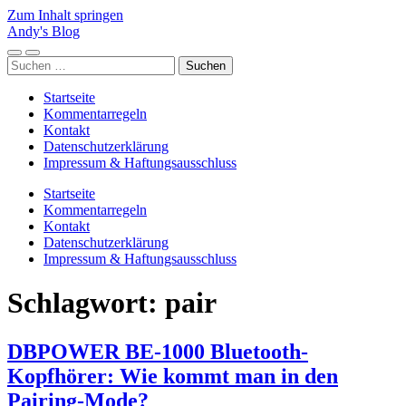
Zum Inhalt springen
Andy's Blog
Mobile-
Suchfeld
Suchen
Menü
ein-/ausblenden
nach:
ein-/ausblenden
Startseite
Kommentarregeln
Kontakt
Datenschutzerklärung
Impressum & Haftungsausschluss
Startseite
Kommentarregeln
Kontakt
Datenschutzerklärung
Impressum & Haftungsausschluss
Schlagwort:
pair
DBPOWER BE-1000 Bluetooth-
Kopfhörer: Wie kommt man in den
Pairing-Mode?