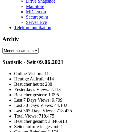
Drive Snapshot
MailStore
MDaemon
Securepoint
Server-Eye
Telekommunikation
Archiv
Archiv
Statistik - Seit 09.06.2021
Online Visitors:
11
Heutige Aufrufe:
414
Besucher heute:
288
Yesterday's Views:
2.113
Besucher gestern:
1.095
Last 7 Days Views:
9.709
Last 30 Days Views:
44.102
Last 365 Days Views:
718.475
Total Views:
718.475
Besucher gesamt:
3.346.913
Seitenaufrufe insgesamt:
1
Gesamt Beiträge:
3.474