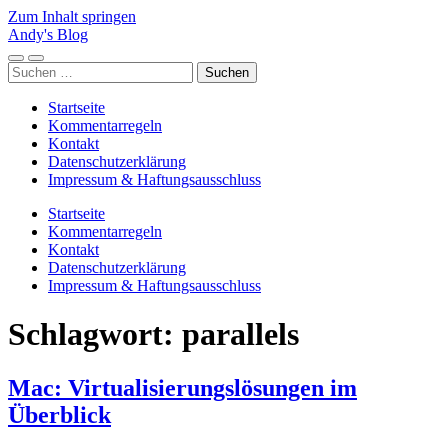
Zum Inhalt springen
Andy's Blog
Mobile-
Suchfeld
Suchen
Menü
ein-/ausblenden
nach:
ein-/ausblenden
Startseite
Kommentarregeln
Kontakt
Datenschutzerklärung
Impressum & Haftungsausschluss
Startseite
Kommentarregeln
Kontakt
Datenschutzerklärung
Impressum & Haftungsausschluss
Schlagwort:
parallels
Mac: Virtualisierungslösungen im
Überblick