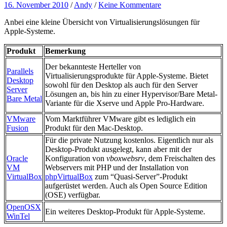
16. November 2010
/
Andy
/
Keine Kommentare
Anbei eine kleine Übersicht von Virtualisierungslösungen für
Apple-Systeme.
Produkt
Bemerkung
Der bekannteste Herteller von
Parallels
Virtualisierungsprodukte für Apple-Systeme. Bietet
Desktop
sowohl für den Desktop als auch für den Server
Server
Lösungen an, bis hin zu einer Hypervisor/Bare Metal-
Bare Metal
Variante für die Xserve und Apple Pro-Hardware.
VMware
Vom Marktführer VMware gibt es lediglich ein
Fusion
Produkt für den Mac-Desktop.
Für die private Nutzung kostenlos. Eigentlich nur als
Desktop-Produkt ausgelegt, kann aber mit der
Oracle
Konfiguration von
vboxwebsrv
, dem Freischalten des
VM
Webservers mit PHP und der Installation von
VirtualBox
phpVirtualBox
zum “Quasi-Server”-Produkt
aufgerüstet werden. Auch als Open Source Edition
(OSE) verfügbar.
OpenOSX
Ein weiteres Desktop-Produkt für Apple-Systeme.
WinTel