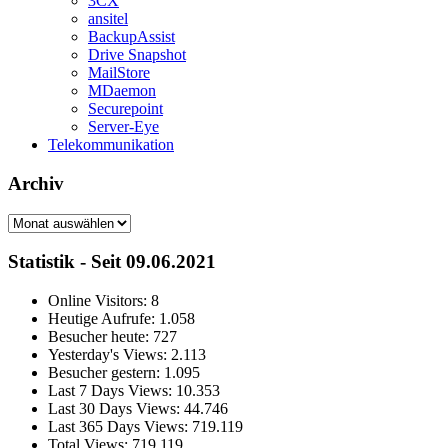
3CX
ansitel
BackupAssist
Drive Snapshot
MailStore
MDaemon
Securepoint
Server-Eye
Telekommunikation
Archiv
Archiv
Statistik - Seit 09.06.2021
Online Visitors:
8
Heutige Aufrufe:
1.058
Besucher heute:
727
Yesterday's Views:
2.113
Besucher gestern:
1.095
Last 7 Days Views:
10.353
Last 30 Days Views:
44.746
Last 365 Days Views:
719.119
Total Views:
719.119