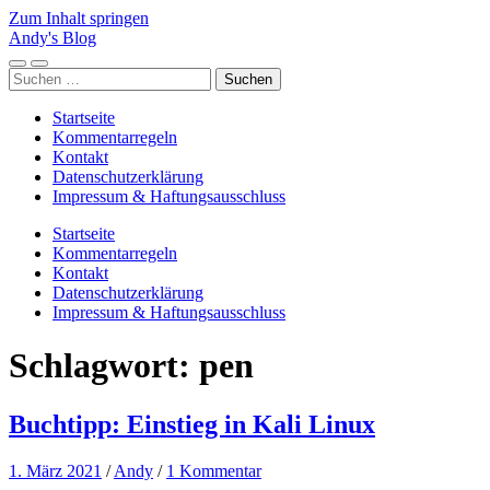
Zum Inhalt springen
Andy's Blog
Mobile-
Suchfeld
Suchen
Menü
ein-/ausblenden
nach:
ein-/ausblenden
Startseite
Kommentarregeln
Kontakt
Datenschutzerklärung
Impressum & Haftungsausschluss
Startseite
Kommentarregeln
Kontakt
Datenschutzerklärung
Impressum & Haftungsausschluss
Schlagwort:
pen
Buchtipp: Einstieg in Kali Linux
1. März 2021
/
Andy
/
1 Kommentar