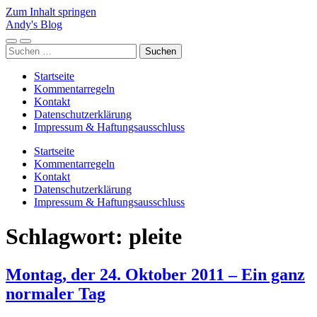
Zum Inhalt springen
Andy's Blog
Mobile-
Suchfeld
Suchen
Menü
ein-/ausblenden
nach:
ein-/ausblenden
Startseite
Kommentarregeln
Kontakt
Datenschutzerklärung
Impressum & Haftungsausschluss
Startseite
Kommentarregeln
Kontakt
Datenschutzerklärung
Impressum & Haftungsausschluss
Schlagwort:
pleite
Montag, der 24. Oktober 2011 – Ein ganz
normaler Tag