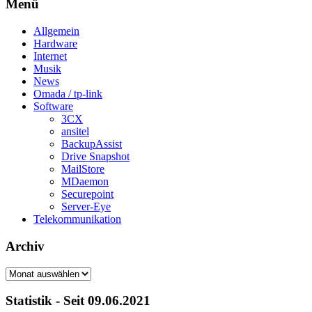
Menü
Allgemein
Hardware
Internet
Musik
News
Omada / tp-link
Software
3CX
ansitel
BackupAssist
Drive Snapshot
MailStore
MDaemon
Securepoint
Server-Eye
Telekommunikation
Archiv
Archiv
Statistik - Seit 09.06.2021