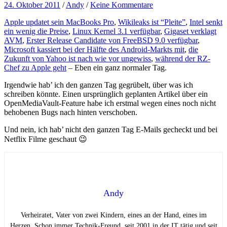
24. Oktober 2011
/
Andy
/
Keine Kommentare
Apple updatet sein MacBooks Pro
,
Wikileaks ist “Pleite”
,
Intel senkt
ein wenig die Preise
,
Linux Kernel 3.1 verfügbar
,
Gigaset verklagt
AVM
,
Erster Release Candidate von FreeBSD 9.0 verfügbar
,
Microsoft kassiert bei der Hälfte des Android-Markts mit
,
die
Zukunft von Yahoo ist nach wie vor ungewiss
,
während der RZ-
Chef zu Apple geht
– Eben ein ganz normaler Tag.
Irgendwie hab’ ich den ganzen Tag gegrübelt, über was ich
schreiben könnte. Einen ursprünglich geplanten Artikel über ein
OpenMediaVault-Feature habe ich erstmal wegen eines noch nicht
behobenen Bugs nach hinten verschoben.
Und nein, ich hab’ nicht den ganzen Tag E-Mails gecheckt und bei
Netflix Filme geschaut 😉
Andy
Verheiratet, Vater von zwei Kindern, eines an der Hand, eines im
Herzen. Schon immer Technik-Freund, seit 2001 in der IT tätig und seit