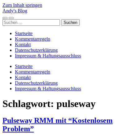
Zum Inhalt springen
Andy's Blog
Mobile-
Suchfeld
Suchen
Menü
ein-/ausblenden
nach:
ein-/ausblenden
Startseite
Kommentarregeln
Kontakt
Datenschutzerklärung
Impressum & Haftungsausschluss
Startseite
Kommentarregeln
Kontakt
Datenschutzerklärung
Impressum & Haftungsausschluss
Schlagwort:
pulseway
Pulseway RMM mit “Kostenlosem
Problem”